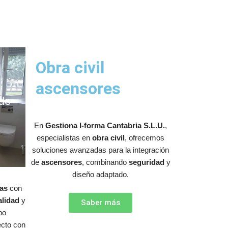
Obra civil
ascensores
 de
s
En
Gestiona I-forma Cantabria S.L.U.
,
especialistas en
obra civil
, ofrecemos
soluciones avanzadas para la integración
de
ascensores
, combinando
seguridad
y
diseño adaptado.
das
con
alidad
y
Saber más
po
ecto con