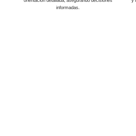
orientación detallada, asegurando decisiones
y 
informadas.