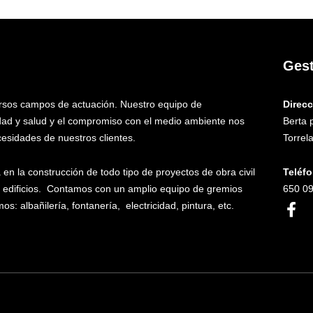
Gest
ersos campos de actuación. Nuestro equipo de
Direc
ridad y salud y el compromiso con el medio ambiente nos
Berta 
cesidades de nuestros clientes.
Torrel
n la construcción de todo tipo de proyectos de obra civil
Teléf
s y edificios. Contamos con un amplio equipo de gremios
650 09
 albañilería, fontanería, electricidad, pintura, etc.
F
a
c
e
b
o
o