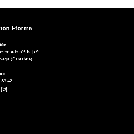
ión I-forma
ción
perogordo nº6 bajo 9
avega (Cantabria)
ono
 33 42
I
n
s
t
a
g
r