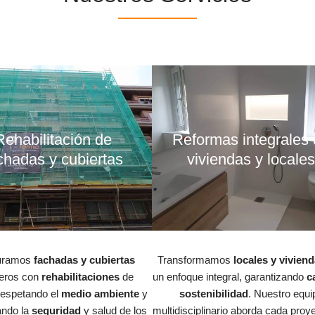
Rehabilitación de
Reformas integrales
chadas y cubiertas
viviendas y locale
uramos
fachadas y cubiertas
Transformamos
locales y vivien
eros con
rehabilitaciones
de
un enfoque integral, garantizando
c
 respetando el
medio ambiente
y
sostenibilidad
. Nuestro equi
ando la
seguridad
y salud de los
multidisciplinario aborda cada proy